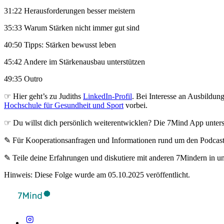
31:22 Herausforderungen besser meistern
35:33 Warum Stärken nicht immer gut sind
40:50 Tipps: Stärken bewusst leben
45:42 Andere im Stärkenausbau unterstützen
49:35 Outro
☞ Hier geht’s zu Judiths
LinkedIn-Profil
. Bei Interesse an Ausbildun
Hochschule für Gesundheit und Sport
vorbei.
☞ Du willst dich persönlich weiterentwicklen? Die 7Mind App unterst
✎ Für Koope­ra­ti­ons­an­fra­gen und Infor­ma­tio­nen rund um den Pod­cas
✎ Teile deine Erfahrungen und diskutiere mit anderen 7Mindern in 
Hinweis: Diese Folge wurde am 05.10.2025 veröffentlicht.