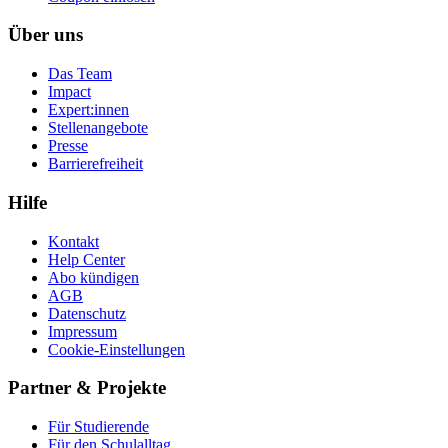
Über uns
Das Team
Impact
Expert:innen
Stellenangebote
Presse
Barrierefreiheit
Hilfe
Kontakt
Help Center
Abo kündigen
AGB
Datenschutz
Impressum
Cookie-Einstellungen
Partner & Projekte
Für Stu­die­rende
Für den Schulalltag