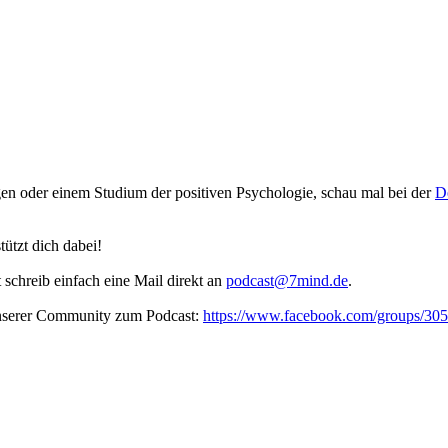
gen oder einem Studium der positiven Psychologie, schau mal bei der
De
ützt dich dabei!
t schreib ein­fach eine Mail direkt an
podcast@7mind.de
.
unserer Community zum Podcast:
https://www.facebook.com/groups/3