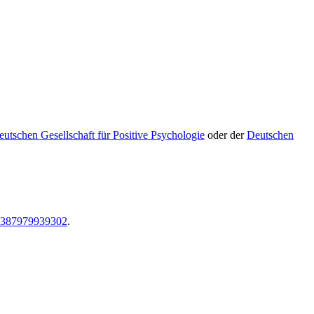
utschen Gesellschaft für Positive Psychologie
oder der
Deutschen
05387979939302
.