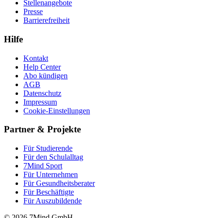
Stellenangebote
Presse
Barrierefreiheit
Hilfe
Kontakt
Help Center
Abo kündigen
AGB
Datenschutz
Impressum
Cookie-Einstellungen
Partner & Projekte
Für Stu­die­rende
Für den Schulalltag
7Mind Sport
Für Unter­neh­men
Für Gesund­heits­be­ra­ter
Für Beschäftigte
Für Auszubildende
© 2026 7Mind GmbH