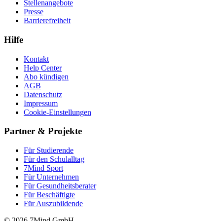
Stellenangebote
Presse
Barrierefreiheit
Hilfe
Kontakt
Help Center
Abo kündigen
AGB
Datenschutz
Impressum
Cookie-Einstellungen
Partner & Projekte
Für Stu­die­rende
Für den Schulalltag
7Mind Sport
Für Unter­neh­men
Für Gesund­heits­be­ra­ter
Für Beschäftigte
Für Auszubildende
© 2026 7Mind GmbH