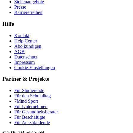
Stellenangebote
Presse
Barrierefreiheit
Hilfe
Kontakt
Help Center
Abo kündigen
AGB
Datenschutz
Impressum
Cookie-Einstellungen
Partner & Projekte
Für Stu­die­rende
Für den Schulalltag
7Mind Sport
Für Unter­neh­men
Für Gesund­heits­be­ra­ter
Für Beschäftigte
Für Auszubildende
© 2026 7Mind GmbH