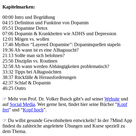
Kapitelmarken:
00:00 Intro und Begrüßung
04:15 Definition und Funktion von Dopamin
05:51 Dopamine Detox
07:06 Dopamin & Krankheiten wie ADHS und Depression
12:01 Mögen vs. wollen
17:46 Mythos “Layered Dopamine”: Dopaminquellen stapeln
19:36 Ab wann ist es eine Alltagssucht?
21:13 Sollte man sich belohnen?
25:56 Disziplin vs. Routinen
32:58 Ab wann werden Abhängigkeiten problematisch?
33:32 Tipps bei Alltagssüchten
38:37 Rückfälle & Herausforderungen
42:37 Schlaf & Dopamin
46:25 Outro
☞ Mehr von Prof. Dr. Volker Busch gibt’s auf seiner
Website
und
auf
Social Media
. Wer gerne liest, findet hier seine Bücher “
Kopf
frei
” und “
Kopf hoch
”.
☞ Du willst gesunde Gewohnheiten entwickeln? In der 7Mind App
findest du zahlreiche angeleitete Übungen und Kurse speziell zu
dem Thema.