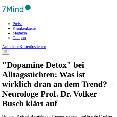
Preise
Krankenkasse
Magazin
Coupon
Anmelden
Kostenlos testen
☰
"Dopamine Detox" bei
Alltagssüchten: Was ist
wirklich dran an dem Trend? –
Neurologe Prof. Dr. Volker
Busch klärt auf
Um den Podcast abspielen zu können, müssen funktionale Cookies