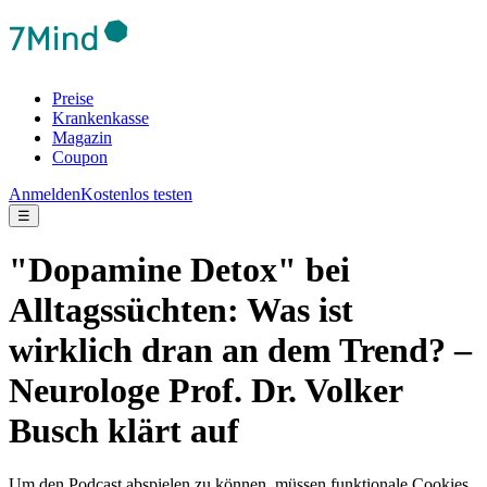
Preise
Krankenkasse
Magazin
Coupon
Anmelden
Kostenlos testen
☰
"Dopamine Detox" bei
Alltagssüchten: Was ist
wirklich dran an dem Trend? –
Neurologe Prof. Dr. Volker
Busch klärt auf
Um den Podcast abspielen zu können, müssen funktionale Cookies