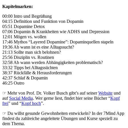
Kapitelmarken:
00:00 Intro und Begrüßung
04:15 Definition und Funktion von Dopamin
05:51 Dopamine Detox
07:06 Dopamin & Krankheiten wie ADHS und Depression
12:01 Mögen vs. wollen
17:46 Mythos “Layered Dopamine”: Dopaminquellen stapeln
19:36 Ab wann ist es eine Alltagssucht?
21:13 Sollte man sich belohnen?
25:56 Disziplin vs. Routinen
32:58 Ab wann werden Abhängigkeiten problematisch?
33:32 Tipps bei Alltagssüchten
38:37 Rückfälle & Herausforderungen
42:37 Schlaf & Dopamin
46:25 Outro
☞ Mehr von Prof. Dr. Volker Busch gibt’s auf seiner
Website
und
auf
Social Media
. Wer gerne liest, findet hier seine Bücher “
Kopf
frei
” und “
Kopf hoch
”.
☞ Du willst gesunde Gewohnheiten entwickeln? In der 7Mind App
findest du zahlreiche angeleitete Übungen und Kurse speziell zu
dem Thema.