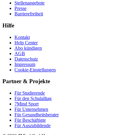
Stellenangebote
Presse
Barrierefreiheit
Hilfe
Kontakt
Help Center
Abo kündigen
AGB
Datenschutz
Impressum
Cookie-Einstellungen
Partner & Projekte
Für Stu­die­rende
Für den Schulalltag
7Mind Sport
Für Unter­neh­men
Für Gesund­heits­be­ra­ter
Für Beschäftigte
Für Auszubildende