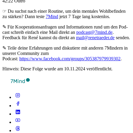
42:22 Outro
☞ Du suchst nach einer Routine, um dein mentales Wohlbefinden
zu stärken? Dann teste
7Mind
jetzt 7 Tage lang kostenlos.
✎ Für Koope­ra­ti­ons­an­fra­gen und Infor­ma­tio­nen rund um den Pod­
cast schreib ein­fach eine Mail direkt an
podcast@7mind.de
.
Feedback für René kannst du direkt an
mail@renetraeder.de
senden.
✎ Teile deine Erfahrungen und diskutiere mit anderen 7Mindern in
unserer Community zum
Podcast:
https://www.facebook.com/groups/305387979939302
.
Hinweis: Diese Folge wurde am 10.11.2024 veröffentlicht.