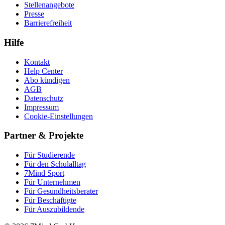
Stellenangebote
Presse
Barrierefreiheit
Hilfe
Kontakt
Help Center
Abo kündigen
AGB
Datenschutz
Impressum
Cookie-Einstellungen
Partner & Projekte
Für Stu­die­rende
Für den Schulalltag
7Mind Sport
Für Unter­neh­men
Für Gesund­heits­be­ra­ter
Für Beschäftigte
Für Auszubildende