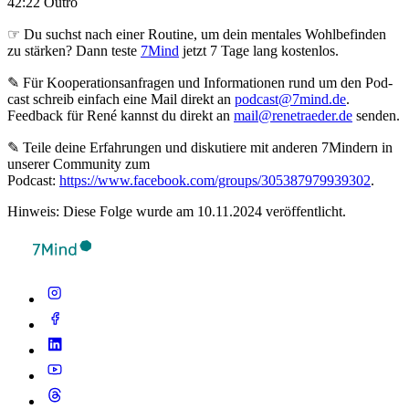
42:22 Outro
☞ Du suchst nach einer Routine, um dein mentales Wohlbefinden
zu stärken? Dann teste
7Mind
jetzt 7 Tage lang kostenlos.
✎ Für Koope­ra­ti­ons­an­fra­gen und Infor­ma­tio­nen rund um den Pod­
cast schreib ein­fach eine Mail direkt an
podcast@7mind.de
.
Feedback für René kannst du direkt an
mail@renetraeder.de
senden.
✎ Teile deine Erfahrungen und diskutiere mit anderen 7Mindern in
unserer Community zum
Podcast:
https://www.facebook.com/groups/305387979939302
.
Hinweis: Diese Folge wurde am 10.11.2024 veröffentlicht.