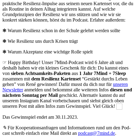
praktische Resilienz-Impulse aus seinem neuen Kartenset vor, die du
als Routine in deinen Alltag integrieren kannst. Auf welche
Grundprinzipien der Resilienz wir uns stützen und wie wir sie
konkret stärken können, hörst du im Podcast. Erfahre außerdem:
❃ Warum Resilienz schon in der Schule gelehrt werden sollte
❃ Wie Resilienz uns durch Krisen trägt
❃ Warum Akzeptanz eine wichtige Rolle spielt
☞ Happy Birthday! Unser 7Mind-Podcast wird 6 Jahre alt und
deshalb haben wir ein kleines Geschenk für dich: Du kannst eines
von
sieben Achtsamkeits-Paketen
aus
1 Jahr 7Mind + 7Sleep
zusammen mit
dem Resilienz Kartenset
“Gestärkt durchs Leben
gehen” von René gewinnen! Dafür musst du dich nur für
unseren
Newsletter
anmelden und bekommst alle weiteren Infos
diesen und
nächsten Sonntag per Mail
geschickt. Alternativ kannst du auf
unserem Instagram Kanal vorbeischauen und siehst gleich oben
unseren Post mit allen Infos zum Gewinnspiel. Viel Glück!
Das Gewinnspiel endet am 30.11.2023.
✎
Für Koope­ra­ti­ons­an­fra­gen und Infor­ma­tio­nen rund um den Pod­
cast schreib ein­fach eine Mail direkt an
podcast@7mind.de
.