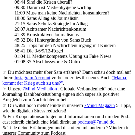
06:44 Sind die Krisen überall?
09:30 Darum ist Medienhygiene wichtig
11:09 Muss man keine Nachrichten konsumieren?
18:00 Saras Alltag als Journalistin
21:15 Saras Schutz-Strategie im Alltag
26:07 Achtsamer Nachrichtenkonsum
41:39 Konstruktiver Journalismus
45:32 Die Hintergründe von Saras Buch
48:25 Tipps für den Nachrichtenumgang mit Kindern
58:41 Die 3/6/9/12-Regel
01:04:11 Medienkompetenz-Übung zu Fake-News
01:08:35 Abschlussworte & Outro
☞ Du möchtest mehr über Sara erfahren? Dann schau doch mal auf
ihrem
Instagram Account
vorbei oder lies ihr neues Buch
"Mama,
kommt der Krieg auch zu uns?"
.
☞ Unsere
7Mind Meditation
„Globale Verbundenheit” oder eine
Journaling-Dankbarkeitsübung eignen sich super als positiver
Ausgleich zum Nachrichtentrubel.
☞ Du willst noch mehr? Finde in unserem
7Mind-Magazin
5 Tipps,
wie du digitalen Stress reduzierst!
✎ Für Koope­ra­ti­ons­an­fra­gen und Infor­ma­tio­nen rund um den Pod­
cast schreib ein­fach eine Mail direkt an
podcast@7mind.de
.
✎ Teile deine Erfahrungen und diskutiere mit anderen 7Mindern in
unserer Community zum Podcast: