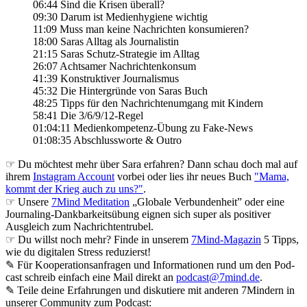
06:44 Sind die Krisen überall?
09:30 Darum ist Medienhygiene wichtig
11:09 Muss man keine Nachrichten konsumieren?
18:00 Saras Alltag als Journalistin
21:15 Saras Schutz-Strategie im Alltag
26:07 Achtsamer Nachrichtenkonsum
41:39 Konstruktiver Journalismus
45:32 Die Hintergründe von Saras Buch
48:25 Tipps für den Nachrichtenumgang mit Kindern
58:41 Die 3/6/9/12-Regel
01:04:11 Medienkompetenz-Übung zu Fake-News
01:08:35 Abschlussworte & Outro
☞ Du möchtest mehr über Sara erfahren? Dann schau doch mal auf
ihrem
Instagram Account
vorbei oder lies ihr neues Buch
"Mama,
kommt der Krieg auch zu uns?"
.
☞ Unsere
7Mind Meditation
„Globale Verbundenheit” oder eine
Journaling-Dankbarkeitsübung eignen sich super als positiver
Ausgleich zum Nachrichtentrubel.
☞ Du willst noch mehr? Finde in unserem
7Mind-Magazin
5 Tipps,
wie du digitalen Stress reduzierst!
✎ Für Koope­ra­ti­ons­an­fra­gen und Infor­ma­tio­nen rund um den Pod­
cast schreib ein­fach eine Mail direkt an
podcast@7mind.de
.
✎ Teile deine Erfahrungen und diskutiere mit anderen 7Mindern in
unserer Community zum Podcast: