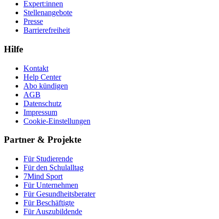
Expert:innen
Stellenangebote
Presse
Barrierefreiheit
Hilfe
Kontakt
Help Center
Abo kündigen
AGB
Datenschutz
Impressum
Cookie-Einstellungen
Partner & Projekte
Für Stu­die­rende
Für den Schulalltag
7Mind Sport
Für Unter­neh­men
Für Gesund­heits­be­ra­ter
Für Beschäftigte
Für Auszubildende