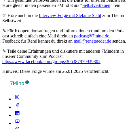
☞ Ein gesundes Selbstvertrauen ist die Basis für unseren Selbstwert.
Höre gleich in den passenden 7Mind Kurs “
Selbstvertrauen
” rein.
☞ Höre auch in die
Interview-Folge mit Stefanie Stahl
zum Thema
Selbstwert.
✎ Für Koope­ra­ti­ons­an­fra­gen und Infor­ma­tio­nen rund um den Pod­
cast schreib ein­fach eine Mail direkt an
podcast@7mind.de
.
Feedback für René kannst du direkt an
mail@renetraeder.de
senden.
✎ Teile deine Erfahrungen und diskutiere mit anderen 7Mindern in
unserer Community zum Podcast:
https://www.facebook.com/groups/305387979939302
.
Hinweis: Diese Folge wurde am 26.01.2025 veröffentlicht.