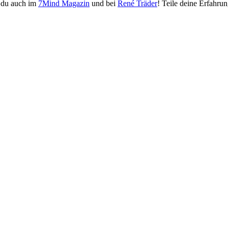
 du auch im
7Mind Magazin
und bei
René Träder
! Teile deine Erfahru