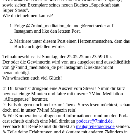
sowie sieben Exemplare seines neuen Buches „Superkraft statt
Super-Stress”.
Wie du teilnehmen kannst?
Folge @7mind_meditation_de und @renetraeder auf
Instagram und like den letzten Post.
Markiere unter diesem Post einen Herzensmenschen, dem das
Buch auch gefallen würde.
⁠Teilnahmeschluss ist Sonntag, der 25.05.25 um 23:59 Uhr.
Der oder die Gewinner:in wird von uns ausgelost und ausschließlich
von @7mind_meditation_de per Instagram-Direktnachricht
benachrichtigt.⁠
Wir wünschen euch viel Glück!
☞ Du brauchst dringend eine Auszeit vom Stress? Nimm dir kurz
bewusst einige Minuten und fahre mit unserer 7Mind Meditation
„Alltagspause” herunter.
☞ Falls du gern noch mehr zum Thema Stress lesen möchtest, schau
doch mal in unser 7Mind Magazin rein!
✎ Für Koope­ra­ti­ons­an­fra­gen und Infor­ma­tio­nen rund um den Pod­
cast schreib ein­fach eine Mail direkt an
podcast@7mind.de
.
Feedback für René kannst du direkt an
mail@renetraeder.de
senden.
✎ Teile deine Erfahrungen und diskutiere mit anderen 7Mindern in