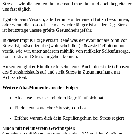
Stress – wir alle kennen ihn, niemand mag ihn, und doch begleitet er
uns fast täglich.
Egal ob beim Versuch, alle Termine unter einen Hut zu bekommen,
oder wenn die To-do-Liste mal wieder länger ist als der Tag. Stress
ist heutzutage unsere größte Gesundheitsgefahr.
In dieser Impuls-Folge erklärt René was der evolutionäre Sinn von
Stress ist, präsentiert die (wahrscheinlich) kürzeste Definition und
verrät, wie wir, unter anderem mithilfe von radikaler Selbstfürsorge,
konstruktiv mit Stress umgehen können.
Außerdem gibt er Einblicke in sein neues Buch, deckt die 6 Phasen
des Stresskreislaufs auf und stellt Stress in Zusammenhang mit
Achtsamkeit.
Weitere Aha-Momente aus der Folge:
Alostarse – was es mit dem Begriff auf sich hat
Finde heraus welcher Stresstyp du bist
Erfahre warum dich dein Reptiliengehirn bei Stress regiert
Mach mit bei unserem Gewinnspiel!
Gemeinsam mit René verlosen wir sieben 7Mind-Plus Zugänge,