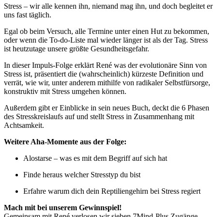
Stress – wir alle kennen ihn, niemand mag ihn, und doch begleitet er
uns fast täglich.
Egal ob beim Versuch, alle Termine unter einen Hut zu bekommen,
oder wenn die To-do-Liste mal wieder länger ist als der Tag. Stress
ist heutzutage unsere größte Gesundheitsgefahr.
In dieser Impuls-Folge erklärt René was der evolutionäre Sinn von
Stress ist, präsentiert die (wahrscheinlich) kürzeste Definition und
verrät, wie wir, unter anderem mithilfe von radikaler Selbstfürsorge,
konstruktiv mit Stress umgehen können.
Außerdem gibt er Einblicke in sein neues Buch, deckt die 6 Phasen
des Stresskreislaufs auf und stellt Stress in Zusammenhang mit
Achtsamkeit.
Weitere Aha-Momente aus der Folge:
Alostarse – was es mit dem Begriff auf sich hat
Finde heraus welcher Stresstyp du bist
Erfahre warum dich dein Reptiliengehirn bei Stress regiert
Mach mit bei unserem Gewinnspiel!
Gemeinsam mit René verlosen wir sieben 7Mind-Plus Zugänge,