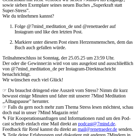
sowie sieben Exemplare seines neuen Buches „Superkraft statt
Super-Stress”.
Wie du teilnehmen kannst?
Folge @7mind_meditation_de und @renetraeder auf
Instagram und like den letzten Post.
Markiere unter diesem Post einen Herzensmenschen, dem das
Buch auch gefallen würde.
⁠Teilnahmeschluss ist Sonntag, der 25.05.25 um 23:59 Uhr.
Der oder die Gewinner:in wird von uns ausgelost und ausschließlich
von @7mind_meditation_de per Instagram-Direktnachricht
benachrichtigt.⁠
Wir wünschen euch viel Glück!
☞ Du brauchst dringend eine Auszeit vom Stress? Nimm dir kurz
bewusst einige Minuten und fahre mit unserer 7Mind Meditation
„Alltagspause” herunter.
☞ Falls du gern noch mehr zum Thema Stress lesen möchtest, schau
doch mal in unser 7Mind Magazin rein!
✎ Für Koope­ra­ti­ons­an­fra­gen und Infor­ma­tio­nen rund um den Pod­
cast schreib ein­fach eine Mail direkt an
podcast@7mind.de
.
Feedback für René kannst du direkt an
mail@renetraeder.de
senden.
✎ Teile deine Erfahrungen und diskutiere mit anderen 7Mindern in