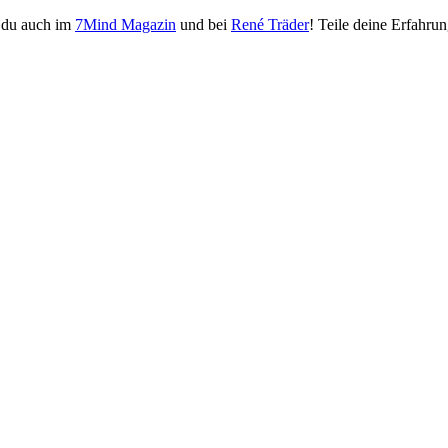
 du auch im
7Mind Magazin
und bei
René Träder
! Teile deine Erfahru