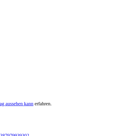
tag aussehen kann
erfahren.
05387979939302
.