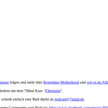
ragram
folgen und mehr über
Regretting Motherhood
und
wie es im All
liedern mit dem 7Mind Kurs “
Elternsein
”.
t schreib ein­fach eine Mail direkt an
podcast@7mind.de
.
unserer Community zum Podcast:
https://www.facebook.com/groups/3