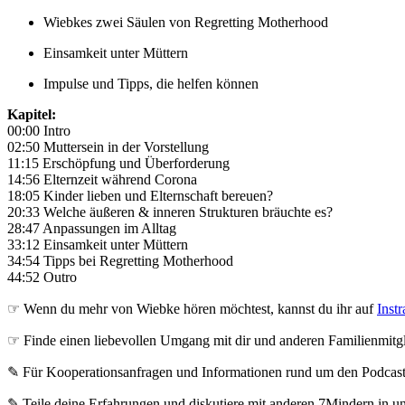
Wiebkes zwei Säulen von Regretting Motherhood
Einsamkeit unter Müttern
Impulse und Tipps, die helfen können
Kapitel:
00:00 Intro
02:50 Muttersein in der Vorstellung
11:15 Erschöpfung und Überforderung
14:56 Elternzeit während Corona
18:05 Kinder lieben und Elternschaft bereuen?
20:33 Welche äußeren & inneren Strukturen bräuchte es?
28:47 Anpassungen im Alltag
33:12 Einsamkeit unter Müttern
34:54 Tipps bei Regretting Motherhood
44:52 Outro
☞ Wenn du mehr von Wiebke hören möchtest, kannst du ihr auf
Inst
☞ Finde einen liebevollen Umgang mit dir und anderen Familienmitg
✎ Für Koope­ra­ti­ons­an­fra­gen und Infor­ma­tio­nen rund um den Pod­cas
✎ Teile deine Erfahrungen und diskutiere mit anderen 7Mindern in 