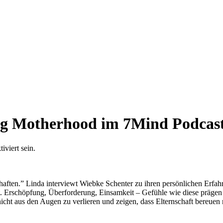
ng Motherhood im 7Mind Podcas
viert sein.
chaften.” Linda interviewt Wiebke Schenter zu ihren persönlichen Erfah
at. Erschöpfung, Überforderung, Einsamkeit – Gefühle wie diese präge
t aus den Augen zu verlieren und zeigen, dass Elternschaft bereuen ni