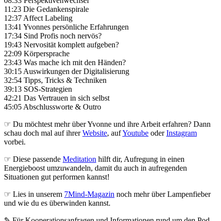
08:33 Perspektivenwechsel
11:23 Die Gedankenspirale
12:37 Affect Labeling
13:41 Yvonnes persönliche Erfahrungen
17:34 Sind Profis noch nervös?
19:43 Nervosität komplett aufgeben?
22:09 Körpersprache
23:43 Was mache ich mit den Händen?
30:15 Auswirkungen der Digitalisierung
32:54 Tipps, Tricks & Techniken
39:13 SOS-Strategien
42:21 Das Vertrauen in sich selbst
45:05 Abschlussworte & Outro
☞ Du möchtest mehr über Yvonne und ihre Arbeit erfahren? Dann
schau doch mal auf ihrer
Website
, auf
Youtube
oder
Instagram
vorbei.
☞ Diese passende
Meditation
hilft dir, Aufregung in einen
Energieboost umzuwandeln, damit du auch in aufregenden
Situationen gut performen kannst!
☞ Lies in unserem
7Mind-Magazin
noch mehr über Lampenfieber
und wie du es überwinden kannst.
✎ Für Koope­ra­ti­ons­an­fra­gen und Infor­ma­tio­nen rund um den Pod­