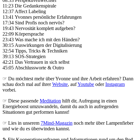
08:33 Perspektivenwechsel
11:23 Die Gedankenspirale
12:37 Affect Labeling
13:41 Yvonnes persönliche Erfahrungen
17:34 Sind Profis noch nervös?
19:43 Nervosität komplett aufgeben?
22:09 Körpersprache
23:43 Was mache ich mit den Händen?
30:15 Auswirkungen der Digitalisierung
32:54 Tipps, Tricks & Techniken
39:13 SOS-Strategien
42:21 Das Vertrauen in sich selbst
45:05 Abschlussworte & Outro
☞ Du möchtest mehr über Yvonne und ihre Arbeit erfahren? Dann
schau doch mal auf ihrer
Website
, auf
Youtube
oder
Instagram
vorbei.
☞ Diese passende
Meditation
hilft dir, Aufregung in einen
Energieboost umzuwandeln, damit du auch in aufregenden
Situationen gut performen kannst!
☞ Lies in unserem
7Mind-Magazin
noch mehr über Lampenfieber
und wie du es überwinden kannst.
✎ Für Koope­ra­ti­ons­an­fra­gen und Infor­ma­tio­nen rund um den Pod­