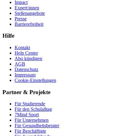
Impact
Expert:innen
Stellenangebote
Presse
Barrierefreiheit
Hilfe
Kontakt
Help Center
Abo kündigen
AGB
Datenschutz
Impressum
Cookie-Einstellungen
Partner & Projekte
Für Stu­die­rende
Für den Schulalltag
7Mind Sport
Für Unter­neh­men
Für Gesund­heits­be­ra­ter
Für Beschäftigte