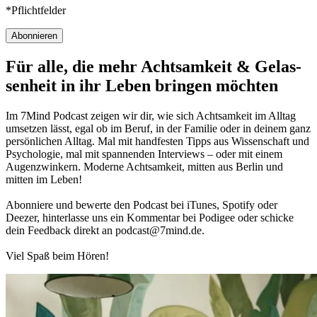
*Pflichtfelder
Abonnieren
Für alle, die mehr Acht­sam­keit & Gelas­
sen­heit in ihr Leben brin­gen möch­ten
Im 7Mind Pod­cast zeigen wir dir, wie sich Acht­sam­keit im Alltag
umset­zen lässt, egal ob im Beruf, in der Fami­lie oder in deinem ganz
per­sön­li­chen Alltag. Mal mit hand­fes­ten Tipps aus Wis­sen­schaft und
Psy­cho­lo­gie, mal mit spannenden Interviews – oder mit einem
Augen­zwin­kern. Moderne Acht­sam­keit, mitten aus Berlin und
mitten im Leben!
Abon­niere und bewerte den Pod­cast bei iTunes, Spo­tify oder
Deezer, hin­ter­lasse uns ein Kom­men­tar bei Podigee oder schi­cke
dein Feed­back direkt an podcast@​7​mind.​de.
Viel Spaß beim Hören!