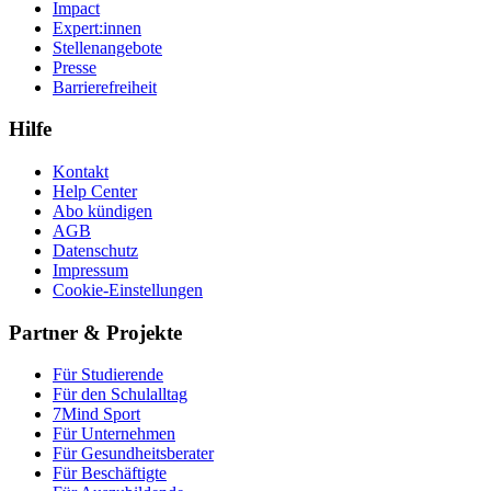
Impact
Expert:innen
Stellenangebote
Presse
Barrierefreiheit
Hilfe
Kontakt
Help Center
Abo kündigen
AGB
Datenschutz
Impressum
Cookie-Einstellungen
Partner & Projekte
Für Stu­die­rende
Für den Schulalltag
7Mind Sport
Für Unter­neh­men
Für Gesund­heits­be­ra­ter
Für Beschäftigte