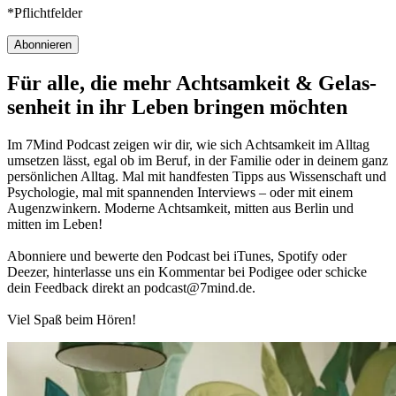
*Pflichtfelder
Abonnieren
Für alle, die mehr Acht­sam­keit & Gelas­
sen­heit in ihr Leben brin­gen möch­ten
Im 7Mind Pod­cast zeigen wir dir, wie sich Acht­sam­keit im Alltag
umset­zen lässt, egal ob im Beruf, in der Fami­lie oder in deinem ganz
per­sön­li­chen Alltag. Mal mit hand­fes­ten Tipps aus Wis­sen­schaft und
Psy­cho­lo­gie, mal mit spannenden Interviews – oder mit einem
Augen­zwin­kern. Moderne Acht­sam­keit, mitten aus Berlin und
mitten im Leben!
Abon­niere und bewerte den Pod­cast bei iTunes, Spo­tify oder
Deezer, hin­ter­lasse uns ein Kom­men­tar bei Podigee oder schi­cke
dein Feed­back direkt an podcast@​7​mind.​de.
Viel Spaß beim Hören!