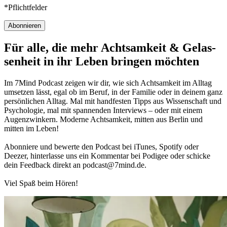
*Pflichtfelder
Abonnieren
Für alle, die mehr Acht­sam­keit & Gelas­
sen­heit in ihr Leben brin­gen möch­ten
Im 7Mind Pod­cast zeigen wir dir, wie sich Acht­sam­keit im Alltag
umset­zen lässt, egal ob im Beruf, in der Fami­lie oder in deinem ganz
per­sön­li­chen Alltag. Mal mit hand­fes­ten Tipps aus Wis­sen­schaft und
Psy­cho­lo­gie, mal mit spannenden Interviews – oder mit einem
Augen­zwin­kern. Moderne Acht­sam­keit, mitten aus Berlin und
mitten im Leben!
Abon­niere und bewerte den Pod­cast bei iTunes, Spo­tify oder
Deezer, hin­ter­lasse uns ein Kom­men­tar bei Podigee oder schi­cke
dein Feed­back direkt an podcast@​7​mind.​de.
Viel Spaß beim Hören!