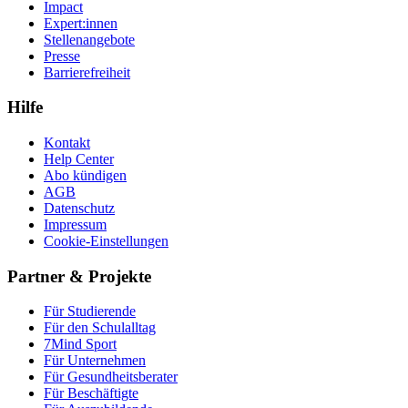
Impact
Expert:innen
Stellenangebote
Presse
Barrierefreiheit
Hilfe
Kontakt
Help Center
Abo kündigen
AGB
Datenschutz
Impressum
Cookie-Einstellungen
Partner & Projekte
Für Stu­die­rende
Für den Schulalltag
7Mind Sport
Für Unter­neh­men
Für Gesund­heits­be­ra­ter
Für Beschäftigte