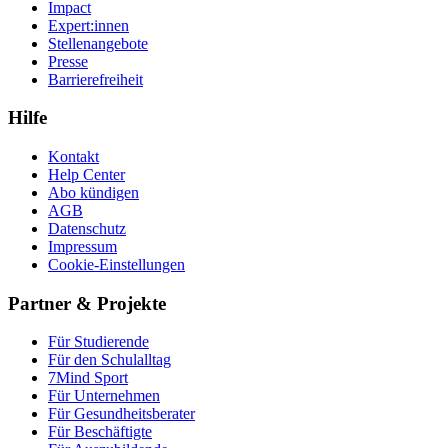
Impact
Expert:innen
Stellenangebote
Presse
Barrierefreiheit
Hilfe
Kontakt
Help Center
Abo kündigen
AGB
Datenschutz
Impressum
Cookie-Einstellungen
Partner & Projekte
Für Stu­die­rende
Für den Schulalltag
7Mind Sport
Für Unter­neh­men
Für Gesund­heits­be­ra­ter
Für Beschäftigte