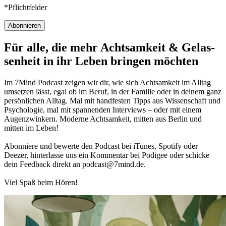
*Pflichtfelder
Abonnieren
Für alle, die mehr Acht­sam­keit & Gelas­
sen­heit in ihr Leben brin­gen möch­ten
Im 7Mind Pod­cast zeigen wir dir, wie sich Acht­sam­keit im Alltag
umset­zen lässt, egal ob im Beruf, in der Fami­lie oder in deinem ganz
per­sön­li­chen Alltag. Mal mit hand­fes­ten Tipps aus Wis­sen­schaft und
Psy­cho­lo­gie, mal mit spannenden Interviews – oder mit einem
Augen­zwin­kern. Moderne Acht­sam­keit, mitten aus Berlin und
mitten im Leben!
Abon­niere und bewerte den Pod­cast bei iTunes, Spo­tify oder
Deezer, hin­ter­lasse uns ein Kom­men­tar bei Podigee oder schi­cke
dein Feed­back direkt an podcast@​7​mind.​de.
Viel Spaß beim Hören!