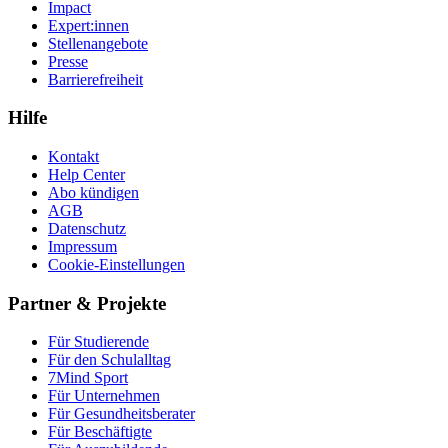
Impact
Expert:innen
Stellenangebote
Presse
Barrierefreiheit
Hilfe
Kontakt
Help Center
Abo kündigen
AGB
Datenschutz
Impressum
Cookie-Einstellungen
Partner & Projekte
Für Stu­die­rende
Für den Schulalltag
7Mind Sport
Für Unter­neh­men
Für Gesund­heits­be­ra­ter
Für Beschäftigte