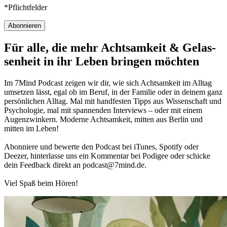
*Pflichtfelder
Abonnieren
Für alle, die mehr Acht­sam­keit & Gelas­
sen­heit in ihr Leben brin­gen möch­ten
Im 7Mind Pod­cast zeigen wir dir, wie sich Acht­sam­keit im Alltag
umset­zen lässt, egal ob im Beruf, in der Fami­lie oder in deinem ganz
per­sön­li­chen Alltag. Mal mit hand­fes­ten Tipps aus Wis­sen­schaft und
Psy­cho­lo­gie, mal mit spannenden Interviews – oder mit einem
Augen­zwin­kern. Moderne Acht­sam­keit, mitten aus Berlin und
mitten im Leben!
Abon­niere und bewerte den Pod­cast bei iTunes, Spo­tify oder
Deezer, hin­ter­lasse uns ein Kom­men­tar bei Podigee oder schi­cke
dein Feed­back direkt an podcast@​7​mind.​de.
Viel Spaß beim Hören!