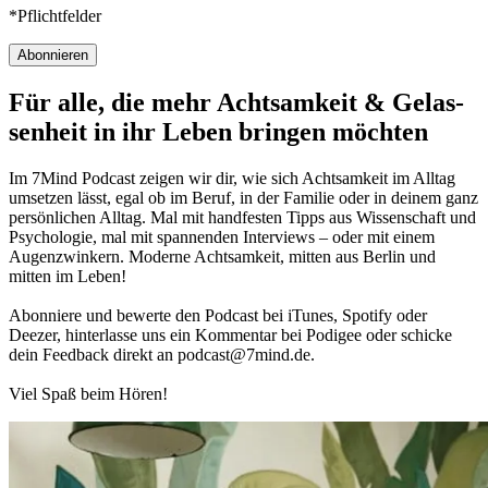
*Pflichtfelder
Abonnieren
Für alle, die mehr Acht­sam­keit & Gelas­
sen­heit in ihr Leben brin­gen möch­ten
Im 7Mind Pod­cast zeigen wir dir, wie sich Acht­sam­keit im Alltag
umset­zen lässt, egal ob im Beruf, in der Fami­lie oder in deinem ganz
per­sön­li­chen Alltag. Mal mit hand­fes­ten Tipps aus Wis­sen­schaft und
Psy­cho­lo­gie, mal mit spannenden Interviews – oder mit einem
Augen­zwin­kern. Moderne Acht­sam­keit, mitten aus Berlin und
mitten im Leben!
Abon­niere und bewerte den Pod­cast bei iTunes, Spo­tify oder
Deezer, hin­ter­lasse uns ein Kom­men­tar bei Podigee oder schi­cke
dein Feed­back direkt an podcast@​7​mind.​de.
Viel Spaß beim Hören!