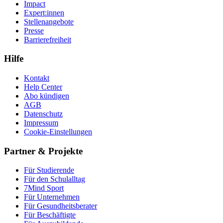
Impact
Expert:innen
Stellenangebote
Presse
Barrierefreiheit
Hilfe
Kontakt
Help Center
Abo kündigen
AGB
Datenschutz
Impressum
Cookie-Einstellungen
Partner & Projekte
Für Stu­die­rende
Für den Schulalltag
7Mind Sport
Für Unter­neh­men
Für Gesund­heits­be­ra­ter
Für Beschäftigte