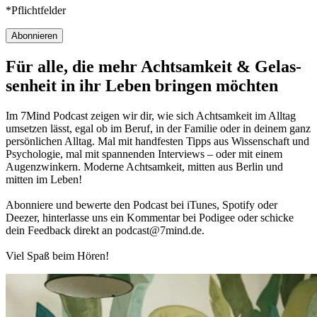
*Pflichtfelder
Abonnieren
Für alle, die mehr Acht­sam­keit & Gelas­
sen­heit in ihr Leben brin­gen möch­ten
Im 7Mind Pod­cast zeigen wir dir, wie sich Acht­sam­keit im Alltag
umset­zen lässt, egal ob im Beruf, in der Fami­lie oder in deinem ganz
per­sön­li­chen Alltag. Mal mit hand­fes­ten Tipps aus Wis­sen­schaft und
Psy­cho­lo­gie, mal mit spannenden Interviews – oder mit einem
Augen­zwin­kern. Moderne Acht­sam­keit, mitten aus Berlin und
mitten im Leben!
Abon­niere und bewerte den Pod­cast bei iTunes, Spo­tify oder
Deezer, hin­ter­lasse uns ein Kom­men­tar bei Podigee oder schi­cke
dein Feed­back direkt an podcast@​7​mind.​de.
Viel Spaß beim Hören!