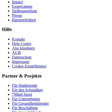
Impact
Expert:innen
Stellenangebote
Presse
Barrierefreiheit
Hilfe
Kontakt
Help Center
Abo kündigen
AGB
Datenschutz
Impressum
Cookie-Einstellungen
Partner & Projekte
Für Stu­die­rende
Für den Schulalltag
7Mind Sport
Für Unter­neh­men
Für Gesund­heits­be­ra­ter
Für Beschäftigte