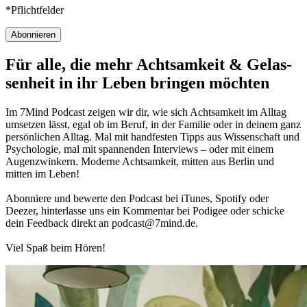
*Pflichtfelder
Abonnieren
Für alle, die mehr Acht­sam­keit & Gelas­
sen­heit in ihr Leben brin­gen möch­ten
Im 7Mind Pod­cast zeigen wir dir, wie sich Acht­sam­keit im Alltag
umset­zen lässt, egal ob im Beruf, in der Fami­lie oder in deinem ganz
per­sön­li­chen Alltag. Mal mit hand­fes­ten Tipps aus Wis­sen­schaft und
Psy­cho­lo­gie, mal mit spannenden Interviews – oder mit einem
Augen­zwin­kern. Moderne Acht­sam­keit, mitten aus Berlin und
mitten im Leben!
Abon­niere und bewerte den Pod­cast bei iTunes, Spo­tify oder
Deezer, hin­ter­lasse uns ein Kom­men­tar bei Podigee oder schi­cke
dein Feed­back direkt an podcast@​7​mind.​de.
Viel Spaß beim Hören!