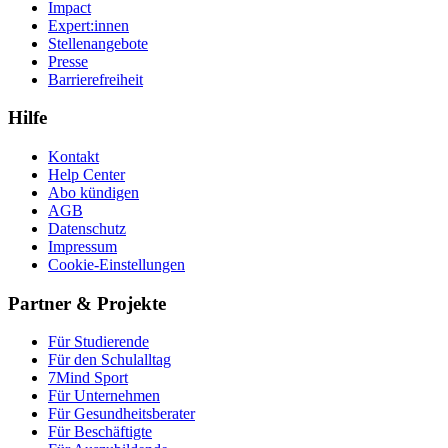
Impact
Expert:innen
Stellenangebote
Presse
Barrierefreiheit
Hilfe
Kontakt
Help Center
Abo kündigen
AGB
Datenschutz
Impressum
Cookie-Einstellungen
Partner & Projekte
Für Stu­die­rende
Für den Schulalltag
7Mind Sport
Für Unter­neh­men
Für Gesund­heits­be­ra­ter
Für Beschäftigte