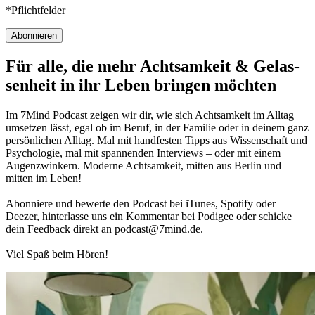
*Pflichtfelder
Abonnieren
Für alle, die mehr Acht­sam­keit & Gelas­
sen­heit in ihr Leben brin­gen möch­ten
Im 7Mind Pod­cast zeigen wir dir, wie sich Acht­sam­keit im Alltag
umset­zen lässt, egal ob im Beruf, in der Fami­lie oder in deinem ganz
per­sön­li­chen Alltag. Mal mit hand­fes­ten Tipps aus Wis­sen­schaft und
Psy­cho­lo­gie, mal mit spannenden Interviews – oder mit einem
Augen­zwin­kern. Moderne Acht­sam­keit, mitten aus Berlin und
mitten im Leben!
Abon­niere und bewerte den Pod­cast bei iTunes, Spo­tify oder
Deezer, hin­ter­lasse uns ein Kom­men­tar bei Podigee oder schi­cke
dein Feed­back direkt an podcast@​7​mind.​de.
Viel Spaß beim Hören!