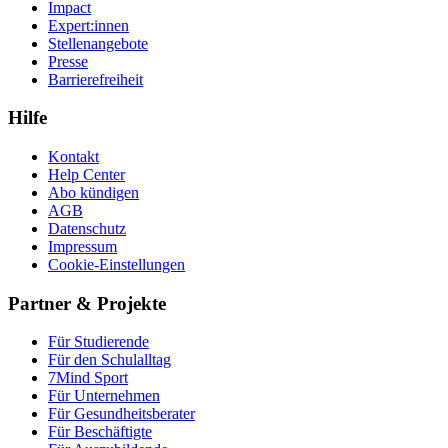
Impact
Expert:innen
Stellenangebote
Presse
Barrierefreiheit
Hilfe
Kontakt
Help Center
Abo kündigen
AGB
Datenschutz
Impressum
Cookie-Einstellungen
Partner & Projekte
Für Stu­die­rende
Für den Schulalltag
7Mind Sport
Für Unter­neh­men
Für Gesund­heits­be­ra­ter
Für Beschäftigte