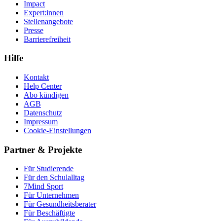
Impact
Expert:innen
Stellenangebote
Presse
Barrierefreiheit
Hilfe
Kontakt
Help Center
Abo kündigen
AGB
Datenschutz
Impressum
Cookie-Einstellungen
Partner & Projekte
Für Stu­die­rende
Für den Schulalltag
7Mind Sport
Für Unter­neh­men
Für Gesund­heits­be­ra­ter
Für Beschäftigte