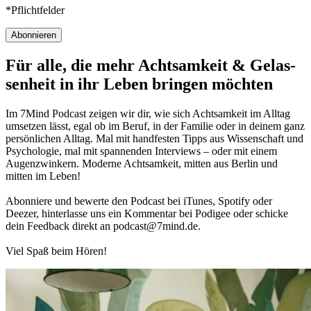
*Pflichtfelder
Abonnieren
Für alle, die mehr Acht­sam­keit & Gelas­
sen­heit in ihr Leben brin­gen möch­ten
Im 7Mind Pod­cast zeigen wir dir, wie sich Acht­sam­keit im Alltag
umset­zen lässt, egal ob im Beruf, in der Fami­lie oder in deinem ganz
per­sön­li­chen Alltag. Mal mit hand­fes­ten Tipps aus Wis­sen­schaft und
Psy­cho­lo­gie, mal mit spannenden Interviews – oder mit einem
Augen­zwin­kern. Moderne Acht­sam­keit, mitten aus Berlin und
mitten im Leben!
Abon­niere und bewerte den Pod­cast bei iTunes, Spo­tify oder
Deezer, hin­ter­lasse uns ein Kom­men­tar bei Podigee oder schi­cke
dein Feed­back direkt an podcast@​7​mind.​de.
Viel Spaß beim Hören!