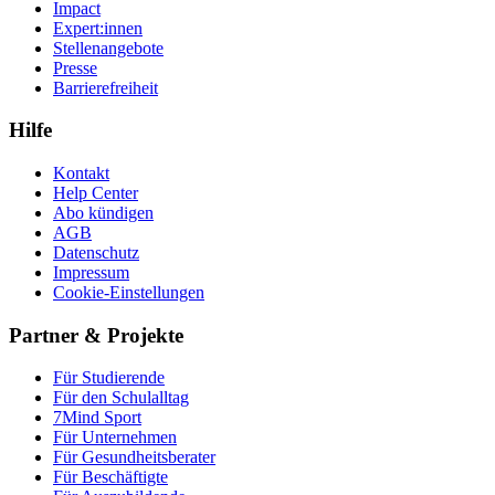
Impact
Expert:innen
Stellenangebote
Presse
Barrierefreiheit
Hilfe
Kontakt
Help Center
Abo kündigen
AGB
Datenschutz
Impressum
Cookie-Einstellungen
Partner & Projekte
Für Stu­die­rende
Für den Schulalltag
7Mind Sport
Für Unter­neh­men
Für Gesund­heits­be­ra­ter
Für Beschäftigte