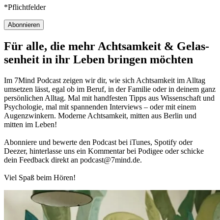
*Pflichtfelder
Abonnieren
Für alle, die mehr Acht­sam­keit & Gelas­
sen­heit in ihr Leben brin­gen möch­ten
Im 7Mind Pod­cast zeigen wir dir, wie sich Acht­sam­keit im Alltag
umset­zen lässt, egal ob im Beruf, in der Fami­lie oder in deinem ganz
per­sön­li­chen Alltag. Mal mit hand­fes­ten Tipps aus Wis­sen­schaft und
Psy­cho­lo­gie, mal mit spannenden Interviews – oder mit einem
Augen­zwin­kern. Moderne Acht­sam­keit, mitten aus Berlin und
mitten im Leben!
Abon­niere und bewerte den Pod­cast bei iTunes, Spo­tify oder
Deezer, hin­ter­lasse uns ein Kom­men­tar bei Podigee oder schi­cke
dein Feed­back direkt an podcast@​7​mind.​de.
Viel Spaß beim Hören!