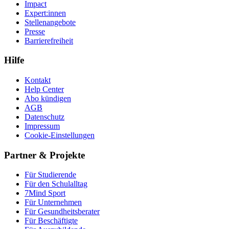
Impact
Expert:innen
Stellenangebote
Presse
Barrierefreiheit
Hilfe
Kontakt
Help Center
Abo kündigen
AGB
Datenschutz
Impressum
Cookie-Einstellungen
Partner & Projekte
Für Stu­die­rende
Für den Schulalltag
7Mind Sport
Für Unter­neh­men
Für Gesund­heits­be­ra­ter
Für Beschäftigte