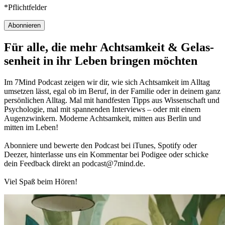
*Pflichtfelder
Abonnieren
Für alle, die mehr Acht­sam­keit & Gelas­
sen­heit in ihr Leben brin­gen möch­ten
Im 7Mind Pod­cast zeigen wir dir, wie sich Acht­sam­keit im Alltag
umset­zen lässt, egal ob im Beruf, in der Fami­lie oder in deinem ganz
per­sön­li­chen Alltag. Mal mit hand­fes­ten Tipps aus Wis­sen­schaft und
Psy­cho­lo­gie, mal mit spannenden Interviews – oder mit einem
Augen­zwin­kern. Moderne Acht­sam­keit, mitten aus Berlin und
mitten im Leben!
Abon­niere und bewerte den Pod­cast bei iTunes, Spo­tify oder
Deezer, hin­ter­lasse uns ein Kom­men­tar bei Podigee oder schi­cke
dein Feed­back direkt an podcast@​7​mind.​de.
Viel Spaß beim Hören!