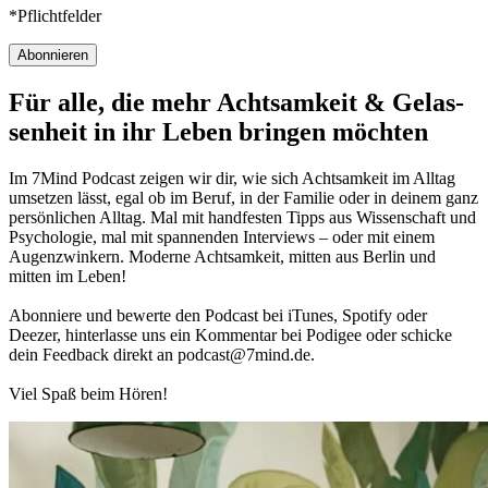
*Pflichtfelder
Abonnieren
Für alle, die mehr Acht­sam­keit & Gelas­
sen­heit in ihr Leben brin­gen möch­ten
Im 7Mind Pod­cast zeigen wir dir, wie sich Acht­sam­keit im Alltag
umset­zen lässt, egal ob im Beruf, in der Fami­lie oder in deinem ganz
per­sön­li­chen Alltag. Mal mit hand­fes­ten Tipps aus Wis­sen­schaft und
Psy­cho­lo­gie, mal mit spannenden Interviews – oder mit einem
Augen­zwin­kern. Moderne Acht­sam­keit, mitten aus Berlin und
mitten im Leben!
Abon­niere und bewerte den Pod­cast bei iTunes, Spo­tify oder
Deezer, hin­ter­lasse uns ein Kom­men­tar bei Podigee oder schi­cke
dein Feed­back direkt an podcast@​7​mind.​de.
Viel Spaß beim Hören!