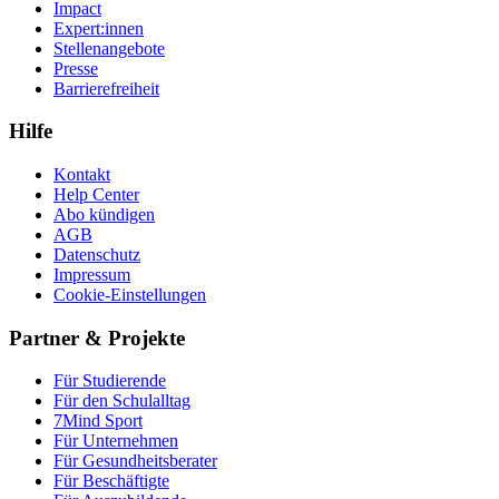
Impact
Expert:innen
Stellenangebote
Presse
Barrierefreiheit
Hilfe
Kontakt
Help Center
Abo kündigen
AGB
Datenschutz
Impressum
Cookie-Einstellungen
Partner & Projekte
Für Stu­die­rende
Für den Schulalltag
7Mind Sport
Für Unter­neh­men
Für Gesund­heits­be­ra­ter
Für Beschäftigte