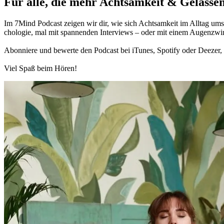
Für alle, die mehr Acht­sam­keit & Gelas­sen
Im 7Mind Pod­cast zeigen wir dir, wie sich Acht­sam­keit im Alltag umset
cho­lo­gie, mal mit spannenden Interviews – oder mit einem Augen­zwi
Abon­niere und bewerte den Pod­cast bei iTunes, Spo­tify oder Deezer, h
Viel Spaß beim Hören!