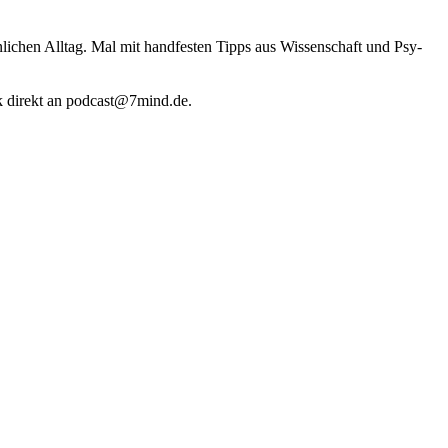
li­chen Alltag. Mal mit hand­fes­ten Tipps aus Wis­sen­schaft und Psy­
k direkt an podcast@​7​mind.​de.