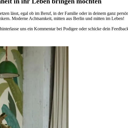
­heit in ihr Leben brin­gen möch­ten
­zen lässt, egal ob im Beruf, in der Fami­lie oder in deinem ganz per­sön­
n­kern. Moderne Acht­sam­keit, mitten aus Berlin und mitten im Leben!
in­ter­lasse uns ein Kom­men­tar bei Podigee oder schi­cke dein Feed­bac