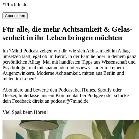
*Pflichtfelder
Abonnieren
Für alle, die mehr Acht­sam­keit & Gelas­
sen­heit in ihr Leben brin­gen möch­ten
Im 7Mind Pod­cast zeigen wir dir, wie sich Acht­sam­keit im Alltag
umset­zen lässt, egal ob im Beruf, in der Fami­lie oder in deinem ganz
per­sön­li­chen Alltag. Mal mit hand­fes­ten Tipps aus Wis­sen­schaft und
Psy­cho­lo­gie, mal mit spannenden Interviews – oder mit einem
Augen­zwin­kern. Moderne Acht­sam­keit, mitten aus Berlin und
mitten im Leben!
Abon­niere und bewerte den Pod­cast bei iTunes, Spo­tify oder
Deezer, hin­ter­lasse uns ein Kom­men­tar bei Podigee oder schi­cke
dein Feed­back direkt an podcast@​7​mind.​de.
Viel Spaß beim Hören!