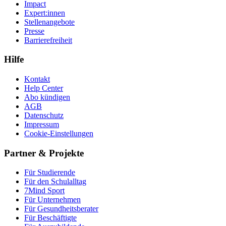
Impact
Expert:innen
Stellenangebote
Presse
Barrierefreiheit
Hilfe
Kontakt
Help Center
Abo kündigen
AGB
Datenschutz
Impressum
Cookie-Einstellungen
Partner & Projekte
Für Stu­die­rende
Für den Schulalltag
7Mind Sport
Für Unter­neh­men
Für Gesund­heits­be­ra­ter
Für Beschäftigte