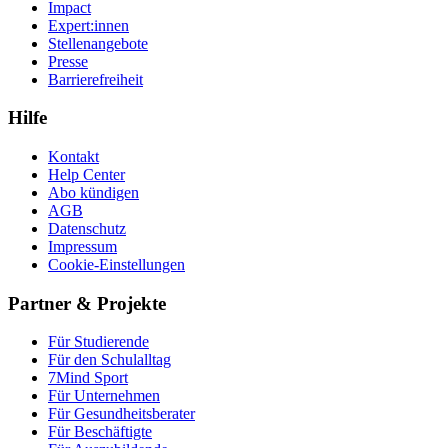
Impact
Expert:innen
Stellenangebote
Presse
Barrierefreiheit
Hilfe
Kontakt
Help Center
Abo kündigen
AGB
Datenschutz
Impressum
Cookie-Einstellungen
Partner & Projekte
Für Stu­die­rende
Für den Schulalltag
7Mind Sport
Für Unter­neh­men
Für Gesund­heits­be­ra­ter
Für Beschäftigte