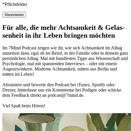
*Pflichtfelder
Abonnieren
Für alle, die mehr Acht­sam­keit & Gelas­
sen­heit in ihr Leben brin­gen möch­ten
Im 7Mind Pod­cast zeigen wir dir, wie sich Acht­sam­keit im Alltag
umset­zen lässt, egal ob im Beruf, in der Fami­lie oder in deinem ganz
per­sön­li­chen Alltag. Mal mit hand­fes­ten Tipps aus Wis­sen­schaft und
Psy­cho­lo­gie, mal mit spannenden Interviews – oder mit einem
Augen­zwin­kern. Moderne Acht­sam­keit, mitten aus Berlin und
mitten im Leben!
Abon­niere und bewerte den Pod­cast bei iTunes, Spo­tify oder
Deezer, hin­ter­lasse uns ein Kom­men­tar bei Podigee oder schi­cke
dein Feed­back direkt an podcast@​7​mind.​de.
Viel Spaß beim Hören!