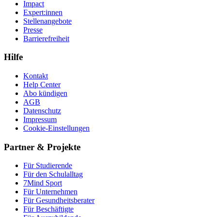
Impact
Expert:innen
Stellenangebote
Presse
Barrierefreiheit
Hilfe
Kontakt
Help Center
Abo kündigen
AGB
Datenschutz
Impressum
Cookie-Einstellungen
Partner & Projekte
Für Stu­die­rende
Für den Schulalltag
7Mind Sport
Für Unter­neh­men
Für Gesund­heits­be­ra­ter
Für Beschäftigte