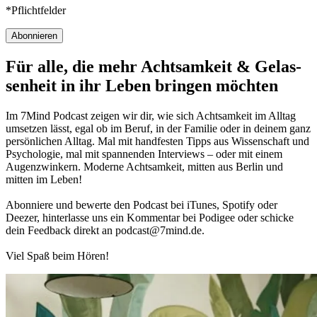
*Pflichtfelder
Abonnieren
Für alle, die mehr Acht­sam­keit & Gelas­
sen­heit in ihr Leben brin­gen möch­ten
Im 7Mind Pod­cast zeigen wir dir, wie sich Acht­sam­keit im Alltag
umset­zen lässt, egal ob im Beruf, in der Fami­lie oder in deinem ganz
per­sön­li­chen Alltag. Mal mit hand­fes­ten Tipps aus Wis­sen­schaft und
Psy­cho­lo­gie, mal mit spannenden Interviews – oder mit einem
Augen­zwin­kern. Moderne Acht­sam­keit, mitten aus Berlin und
mitten im Leben!
Abon­niere und bewerte den Pod­cast bei iTunes, Spo­tify oder
Deezer, hin­ter­lasse uns ein Kom­men­tar bei Podigee oder schi­cke
dein Feed­back direkt an podcast@​7​mind.​de.
Viel Spaß beim Hören!