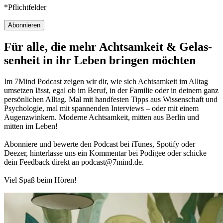
*Pflichtfelder
Abonnieren
Für alle, die mehr Acht­sam­keit & Gelas­
sen­heit in ihr Leben brin­gen möch­ten
Im 7Mind Pod­cast zeigen wir dir, wie sich Acht­sam­keit im Alltag
umset­zen lässt, egal ob im Beruf, in der Fami­lie oder in deinem ganz
per­sön­li­chen Alltag. Mal mit hand­fes­ten Tipps aus Wis­sen­schaft und
Psy­cho­lo­gie, mal mit spannenden Interviews – oder mit einem
Augen­zwin­kern. Moderne Acht­sam­keit, mitten aus Berlin und
mitten im Leben!
Abon­niere und bewerte den Pod­cast bei iTunes, Spo­tify oder
Deezer, hin­ter­lasse uns ein Kom­men­tar bei Podigee oder schi­cke
dein Feed­back direkt an podcast@​7​mind.​de.
Viel Spaß beim Hören!