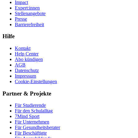
Impact
Expert:innen
Stellenangebote
Presse
Barrierefreiheit
Hilfe
Kontakt
Help Center
Abo kündigen
AGB
Datenschutz
Impressum
Cookie-Einstellungen
Partner & Projekte
Für Stu­die­rende
Für den Schulalltag
7Mind Sport
Für Unter­neh­men
Für Gesund­heits­be­ra­ter
Für Beschäftigte