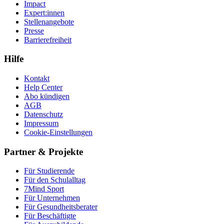
Impact
Expert:innen
Stellenangebote
Presse
Barrierefreiheit
Hilfe
Kontakt
Help Center
Abo kündigen
AGB
Datenschutz
Impressum
Cookie-Einstellungen
Partner & Projekte
Für Stu­die­rende
Für den Schulalltag
7Mind Sport
Für Unter­neh­men
Für Gesund­heits­be­ra­ter
Für Beschäftigte