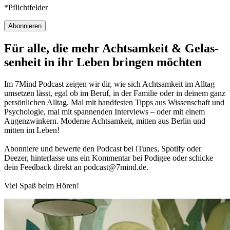
*Pflichtfelder
Abonnieren
Für alle, die mehr Acht­sam­keit & Gelas­
sen­heit in ihr Leben brin­gen möch­ten
Im 7Mind Pod­cast zeigen wir dir, wie sich Acht­sam­keit im Alltag
umset­zen lässt, egal ob im Beruf, in der Fami­lie oder in deinem ganz
per­sön­li­chen Alltag. Mal mit hand­fes­ten Tipps aus Wis­sen­schaft und
Psy­cho­lo­gie, mal mit spannenden Interviews – oder mit einem
Augen­zwin­kern. Moderne Acht­sam­keit, mitten aus Berlin und
mitten im Leben!
Abon­niere und bewerte den Pod­cast bei iTunes, Spo­tify oder
Deezer, hin­ter­lasse uns ein Kom­men­tar bei Podigee oder schi­cke
dein Feed­back direkt an podcast@​7​mind.​de.
Viel Spaß beim Hören!