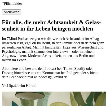
*Pflichtfelder
Abonnieren
Für alle, die mehr Acht­sam­keit & Gelas­
sen­heit in ihr Leben brin­gen möch­ten
Im 7Mind Pod­cast zeigen wir dir, wie sich Acht­sam­keit im Alltag
umset­zen lässt, egal ob im Beruf, in der Fami­lie oder in deinem ganz
per­sön­li­chen Alltag. Mal mit hand­fes­ten Tipps aus Wis­sen­schaft und
Psy­cho­lo­gie, mal mit spannenden Interviews – oder mit einem
Augen­zwin­kern. Moderne Acht­sam­keit, mitten aus Berlin und
mitten im Leben!
Abon­niere und bewerte den Pod­cast bei iTunes, Spo­tify oder
Deezer, hin­ter­lasse uns ein Kom­men­tar bei Podigee oder schi­cke
dein Feed­back direkt an podcast@​7​mind.​de.
Viel Spaß beim Hören!