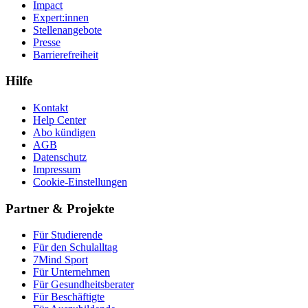
Impact
Expert:innen
Stellenangebote
Presse
Barrierefreiheit
Hilfe
Kontakt
Help Center
Abo kündigen
AGB
Datenschutz
Impressum
Cookie-Einstellungen
Partner & Projekte
Für Stu­die­rende
Für den Schulalltag
7Mind Sport
Für Unter­neh­men
Für Gesund­heits­be­ra­ter
Für Beschäftigte