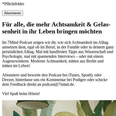
*Pflichtfelder
Abonnieren
Für alle, die mehr Acht­sam­keit & Gelas­
sen­heit in ihr Leben brin­gen möch­ten
Im 7Mind Pod­cast zeigen wir dir, wie sich Acht­sam­keit im Alltag
umset­zen lässt, egal ob im Beruf, in der Fami­lie oder in deinem ganz
per­sön­li­chen Alltag. Mal mit hand­fes­ten Tipps aus Wis­sen­schaft und
Psy­cho­lo­gie, mal mit spannenden Interviews – oder mit einem
Augen­zwin­kern. Moderne Acht­sam­keit, mitten aus Berlin und
mitten im Leben!
Abon­niere und bewerte den Pod­cast bei iTunes, Spo­tify oder
Deezer, hin­ter­lasse uns ein Kom­men­tar bei Podigee oder schi­cke
dein Feed­back direkt an podcast@​7​mind.​de.
Viel Spaß beim Hören!