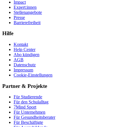
Impact
Expert:innen
Stellenangebote
Presse
Barrierefreiheit
Hilfe
Kontakt
Help Center
Abo kündigen
AGB
Datenschutz
Impressum
Cookie-Einstellungen
Partner & Projekte
Für Stu­die­rende
Für den Schulalltag
7Mind Sport
Für Unter­neh­men
Für Gesund­heits­be­ra­ter
Für Beschäftigte