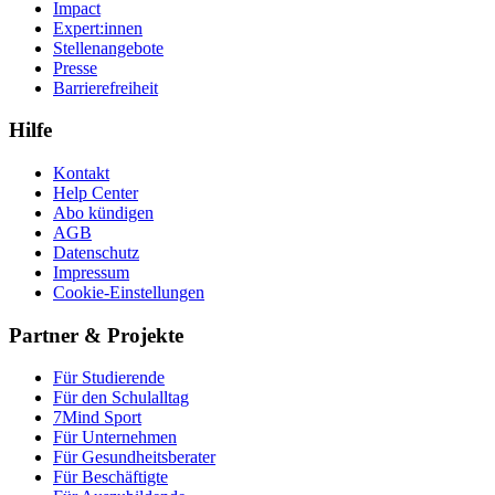
Impact
Expert:innen
Stellenangebote
Presse
Barrierefreiheit
Hilfe
Kontakt
Help Center
Abo kündigen
AGB
Datenschutz
Impressum
Cookie-Einstellungen
Partner & Projekte
Für Stu­die­rende
Für den Schulalltag
7Mind Sport
Für Unter­neh­men
Für Gesund­heits­be­ra­ter
Für Beschäftigte