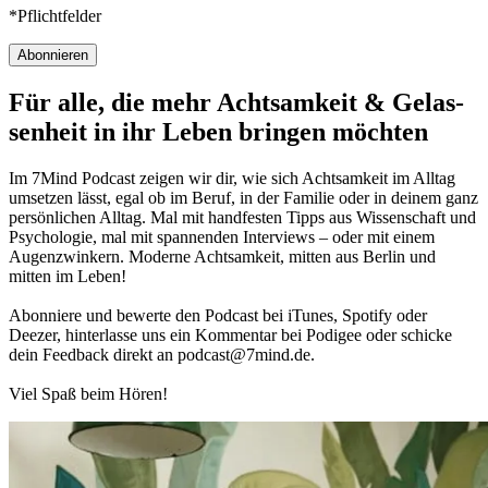
*Pflichtfelder
Abonnieren
Für alle, die mehr Acht­sam­keit & Gelas­
sen­heit in ihr Leben brin­gen möch­ten
Im 7Mind Pod­cast zeigen wir dir, wie sich Acht­sam­keit im Alltag
umset­zen lässt, egal ob im Beruf, in der Fami­lie oder in deinem ganz
per­sön­li­chen Alltag. Mal mit hand­fes­ten Tipps aus Wis­sen­schaft und
Psy­cho­lo­gie, mal mit spannenden Interviews – oder mit einem
Augen­zwin­kern. Moderne Acht­sam­keit, mitten aus Berlin und
mitten im Leben!
Abon­niere und bewerte den Pod­cast bei iTunes, Spo­tify oder
Deezer, hin­ter­lasse uns ein Kom­men­tar bei Podigee oder schi­cke
dein Feed­back direkt an podcast@​7​mind.​de.
Viel Spaß beim Hören!