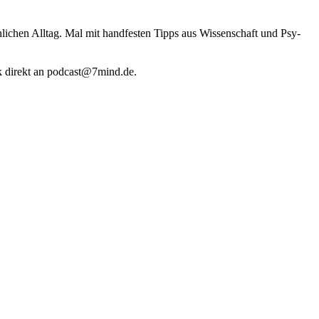
li­chen Alltag. Mal mit hand­fes­ten Tipps aus Wis­sen­schaft und Psy­
k direkt an podcast@​7​mind.​de.