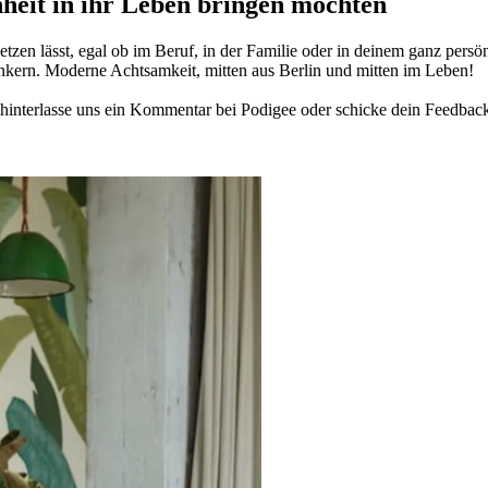
­heit in ihr Leben brin­gen möch­ten
­zen lässt, egal ob im Beruf, in der Fami­lie oder in deinem ganz per­sön­
n­kern. Moderne Acht­sam­keit, mitten aus Berlin und mitten im Leben!
in­ter­lasse uns ein Kom­men­tar bei Podigee oder schi­cke dein Feed­bac