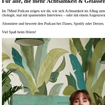
Für alle, die mehr Acht­sam­keit & Gelas­sen
Im 7Mind Pod­cast zeigen wir dir, wie sich Acht­sam­keit im Alltag umset
cho­lo­gie, mal mit spannenden Interviews – oder mit einem Augen­zwi
Abon­niere und bewerte den Pod­cast bei iTunes, Spo­tify oder Deezer, h
Viel Spaß beim Hören!