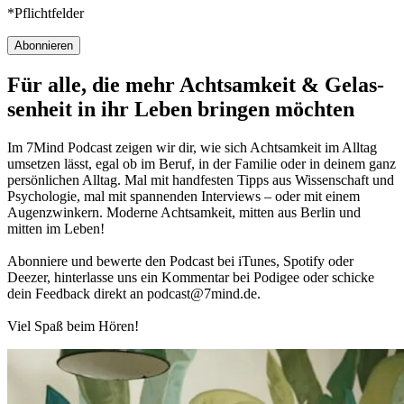
*Pflichtfelder
Abonnieren
Für alle, die mehr Acht­sam­keit & Gelas­
sen­heit in ihr Leben brin­gen möch­ten
Im 7Mind Pod­cast zeigen wir dir, wie sich Acht­sam­keit im Alltag
umset­zen lässt, egal ob im Beruf, in der Fami­lie oder in deinem ganz
per­sön­li­chen Alltag. Mal mit hand­fes­ten Tipps aus Wis­sen­schaft und
Psy­cho­lo­gie, mal mit spannenden Interviews – oder mit einem
Augen­zwin­kern. Moderne Acht­sam­keit, mitten aus Berlin und
mitten im Leben!
Abon­niere und bewerte den Pod­cast bei iTunes, Spo­tify oder
Deezer, hin­ter­lasse uns ein Kom­men­tar bei Podigee oder schi­cke
dein Feed­back direkt an podcast@​7​mind.​de.
Viel Spaß beim Hören!