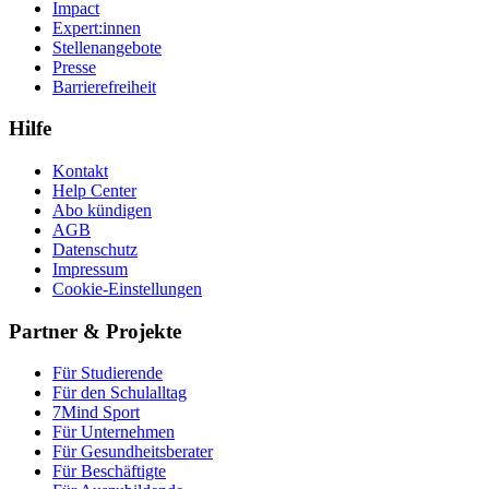
Impact
Expert:innen
Stellenangebote
Presse
Barrierefreiheit
Hilfe
Kontakt
Help Center
Abo kündigen
AGB
Datenschutz
Impressum
Cookie-Einstellungen
Partner & Projekte
Für Stu­die­rende
Für den Schulalltag
7Mind Sport
Für Unter­neh­men
Für Gesund­heits­be­ra­ter
Für Beschäftigte