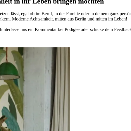
­heit in ihr Leben brin­gen möch­ten
­zen lässt, egal ob im Beruf, in der Fami­lie oder in deinem ganz per­sön­
n­kern. Moderne Acht­sam­keit, mitten aus Berlin und mitten im Leben!
in­ter­lasse uns ein Kom­men­tar bei Podigee oder schi­cke dein Feed­bac