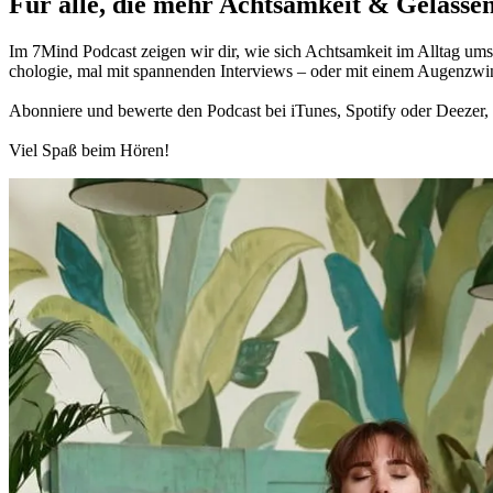
Für alle, die mehr Acht­sam­keit & Gelas­sen
Im 7Mind Pod­cast zeigen wir dir, wie sich Acht­sam­keit im Alltag umset
cho­lo­gie, mal mit spannenden Interviews – oder mit einem Augen­zwi
Abon­niere und bewerte den Pod­cast bei iTunes, Spo­tify oder Deezer, h
Viel Spaß beim Hören!