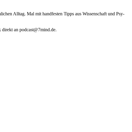
li­chen Alltag. Mal mit hand­fes­ten Tipps aus Wis­sen­schaft und Psy­
k direkt an podcast@​7​mind.​de.