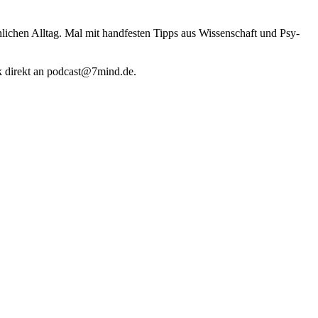
li­chen Alltag. Mal mit hand­fes­ten Tipps aus Wis­sen­schaft und Psy­
k direkt an podcast@​7​mind.​de.