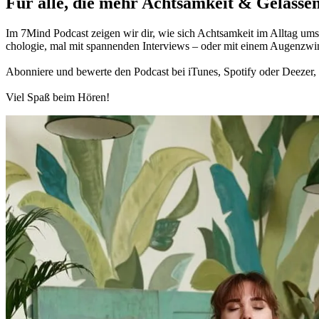
Für alle, die mehr Acht­sam­keit & Gelas­sen
Im 7Mind Pod­cast zeigen wir dir, wie sich Acht­sam­keit im Alltag umset
cho­lo­gie, mal mit spannenden Interviews – oder mit einem Augen­zwi
Abon­niere und bewerte den Pod­cast bei iTunes, Spo­tify oder Deezer, h
Viel Spaß beim Hören!