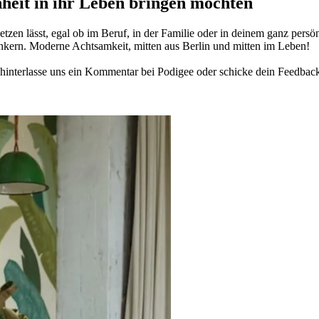
­heit in ihr Leben brin­gen möch­ten
­zen lässt, egal ob im Beruf, in der Fami­lie oder in deinem ganz per­sön­
n­kern. Moderne Acht­sam­keit, mitten aus Berlin und mitten im Leben!
in­ter­lasse uns ein Kom­men­tar bei Podigee oder schi­cke dein Feed­bac