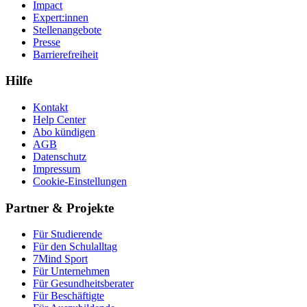
Impact
Expert:innen
Stellenangebote
Presse
Barrierefreiheit
Hilfe
Kontakt
Help Center
Abo kündigen
AGB
Datenschutz
Impressum
Cookie-Einstellungen
Partner & Projekte
Für Stu­die­rende
Für den Schulalltag
7Mind Sport
Für Unter­neh­men
Für Gesund­heits­be­ra­ter
Für Beschäftigte