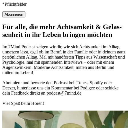
*Pflichtfelder
Abonnieren
Für alle, die mehr Acht­sam­keit & Gelas­
sen­heit in ihr Leben brin­gen möch­ten
Im 7Mind Pod­cast zeigen wir dir, wie sich Acht­sam­keit im Alltag
umset­zen lässt, egal ob im Beruf, in der Fami­lie oder in deinem ganz
per­sön­li­chen Alltag. Mal mit hand­fes­ten Tipps aus Wis­sen­schaft und
Psy­cho­lo­gie, mal mit spannenden Interviews – oder mit einem
Augen­zwin­kern. Moderne Acht­sam­keit, mitten aus Berlin und
mitten im Leben!
Abon­niere und bewerte den Pod­cast bei iTunes, Spo­tify oder
Deezer, hin­ter­lasse uns ein Kom­men­tar bei Podigee oder schi­cke
dein Feed­back direkt an podcast@​7​mind.​de.
Viel Spaß beim Hören!