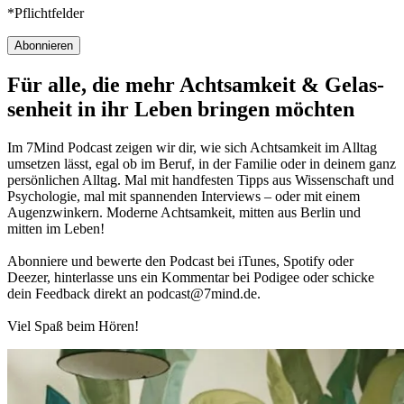
*Pflichtfelder
Abonnieren
Für alle, die mehr Acht­sam­keit & Gelas­
sen­heit in ihr Leben brin­gen möch­ten
Im 7Mind Pod­cast zeigen wir dir, wie sich Acht­sam­keit im Alltag
umset­zen lässt, egal ob im Beruf, in der Fami­lie oder in deinem ganz
per­sön­li­chen Alltag. Mal mit hand­fes­ten Tipps aus Wis­sen­schaft und
Psy­cho­lo­gie, mal mit spannenden Interviews – oder mit einem
Augen­zwin­kern. Moderne Acht­sam­keit, mitten aus Berlin und
mitten im Leben!
Abon­niere und bewerte den Pod­cast bei iTunes, Spo­tify oder
Deezer, hin­ter­lasse uns ein Kom­men­tar bei Podigee oder schi­cke
dein Feed­back direkt an podcast@​7​mind.​de.
Viel Spaß beim Hören!