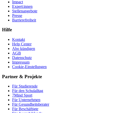
Impact
Expert:innen
Stellenangebote
Presse
Barrierefreiheit
Hilfe
Kontakt
Help Center
Abo kündigen
AGB
Datenschutz
Impressum
Cookie-Einstellungen
Partner & Projekte
Für Stu­die­rende
Für den Schulalltag
7Mind Sport
Für Unter­neh­men
Für Gesund­heits­be­ra­ter
Für Beschäftigte