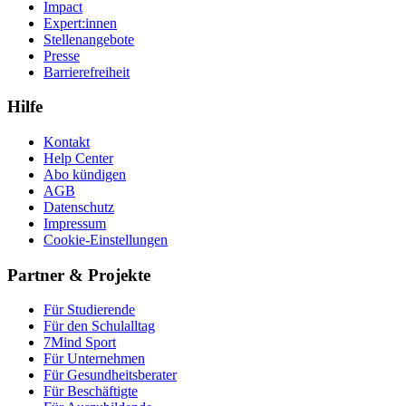
Impact
Expert:innen
Stellenangebote
Presse
Barrierefreiheit
Hilfe
Kontakt
Help Center
Abo kündigen
AGB
Datenschutz
Impressum
Cookie-Einstellungen
Partner & Projekte
Für Stu­die­rende
Für den Schulalltag
7Mind Sport
Für Unter­neh­men
Für Gesund­heits­be­ra­ter
Für Beschäftigte