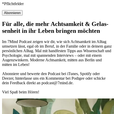
*Pflichtfelder
Abonnieren
Für alle, die mehr Acht­sam­keit & Gelas­
sen­heit in ihr Leben brin­gen möch­ten
Im 7Mind Pod­cast zeigen wir dir, wie sich Acht­sam­keit im Alltag
umset­zen lässt, egal ob im Beruf, in der Fami­lie oder in deinem ganz
per­sön­li­chen Alltag. Mal mit hand­fes­ten Tipps aus Wis­sen­schaft und
Psy­cho­lo­gie, mal mit spannenden Interviews – oder mit einem
Augen­zwin­kern. Moderne Acht­sam­keit, mitten aus Berlin und
mitten im Leben!
Abon­niere und bewerte den Pod­cast bei iTunes, Spo­tify oder
Deezer, hin­ter­lasse uns ein Kom­men­tar bei Podigee oder schi­cke
dein Feed­back direkt an podcast@​7​mind.​de.
Viel Spaß beim Hören!