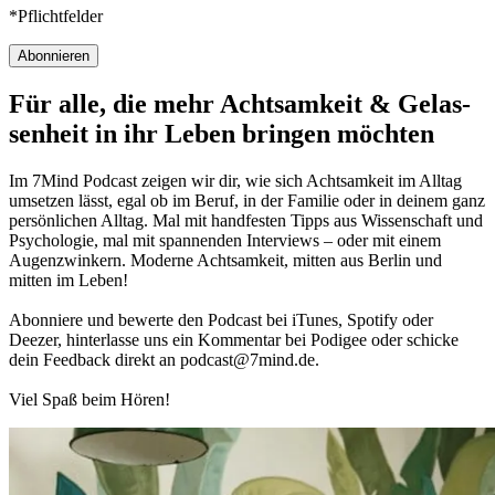
*Pflichtfelder
Abonnieren
Für alle, die mehr Acht­sam­keit & Gelas­
sen­heit in ihr Leben brin­gen möch­ten
Im 7Mind Pod­cast zeigen wir dir, wie sich Acht­sam­keit im Alltag
umset­zen lässt, egal ob im Beruf, in der Fami­lie oder in deinem ganz
per­sön­li­chen Alltag. Mal mit hand­fes­ten Tipps aus Wis­sen­schaft und
Psy­cho­lo­gie, mal mit spannenden Interviews – oder mit einem
Augen­zwin­kern. Moderne Acht­sam­keit, mitten aus Berlin und
mitten im Leben!
Abon­niere und bewerte den Pod­cast bei iTunes, Spo­tify oder
Deezer, hin­ter­lasse uns ein Kom­men­tar bei Podigee oder schi­cke
dein Feed­back direkt an podcast@​7​mind.​de.
Viel Spaß beim Hören!