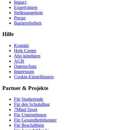
Impact
Expert:innen
Stellenangebote
Presse
Barrierefreiheit
Hilfe
Kontakt
Help Center
Abo kündigen
AGB
Datenschutz
Impressum
Cookie-Einstellungen
Partner & Projekte
Für Stu­die­rende
Für den Schulalltag
7Mind Sport
Für Unter­neh­men
Für Gesund­heits­be­ra­ter
Für Beschäftigte