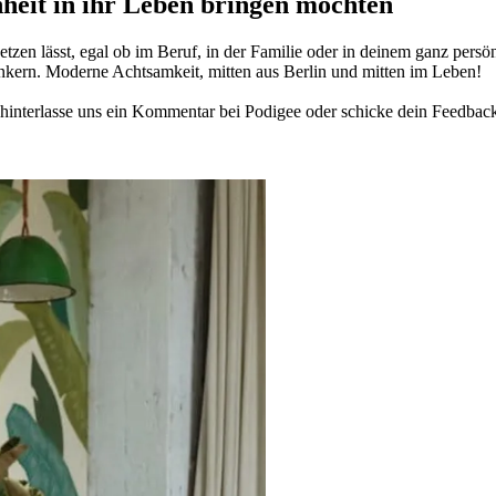
­heit in ihr Leben brin­gen möch­ten
­zen lässt, egal ob im Beruf, in der Fami­lie oder in deinem ganz per­sön­
n­kern. Moderne Acht­sam­keit, mitten aus Berlin und mitten im Leben!
in­ter­lasse uns ein Kom­men­tar bei Podigee oder schi­cke dein Feed­bac