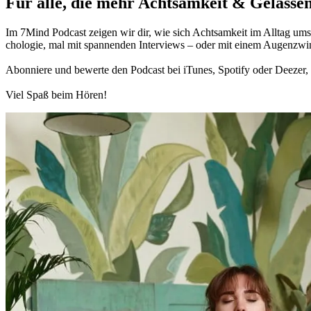
Für alle, die mehr Acht­sam­keit & Gelas­sen
Im 7Mind Pod­cast zeigen wir dir, wie sich Acht­sam­keit im Alltag umset
cho­lo­gie, mal mit spannenden Interviews – oder mit einem Augen­zwi
Abon­niere und bewerte den Pod­cast bei iTunes, Spo­tify oder Deezer, h
Viel Spaß beim Hören!