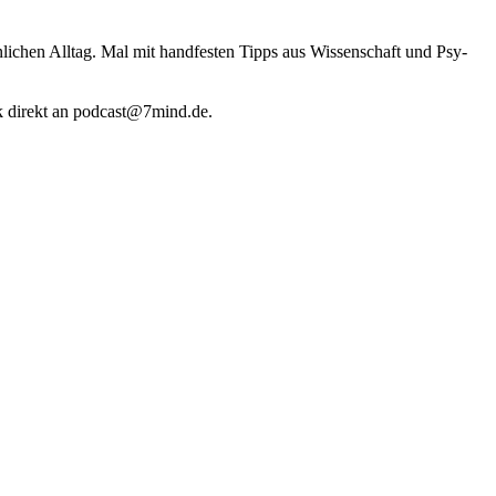
li­chen Alltag. Mal mit hand­fes­ten Tipps aus Wis­sen­schaft und Psy­
k direkt an podcast@​7​mind.​de.